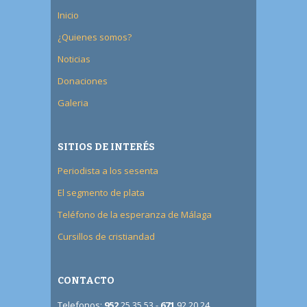
Inicio
¿Quienes somos?
Noticias
Donaciones
Galeria
SITIOS DE INTERÉS
Periodista a los sesenta
El segmento de plata
Teléfono de la esperanza de Málaga
Cursillos de cristiandad
CONTACTO
Telefonos:
952
25 35 53 -
671
92 20 24